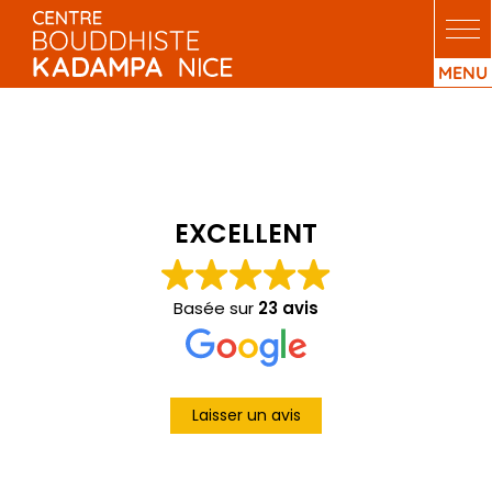
Passer
au
contenu
EXCELLENT
Basée sur
23 avis
Laisser un avis