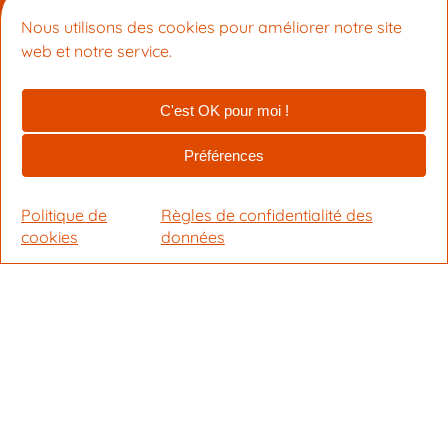
Nous utilisons des cookies pour améliorer notre site
web et notre service.
Méditer en France
•
Lille
•
Rennes
•
Paris
•
Metz
•
Le Mans
•
Nantes
•
Lyon
C'est OK pour moi !
•
Toulouse
•
Montpellier
•
Marseille
•
Nice
Préférences
Cours du soir
Journées thématiques
Politique de
Règles de confidentialité des
Conférences du weekend
cookies
données
Notre centre national
Nous contacter
Centre de méditation Tchakrasambara
58 Bd Général Louis Delfino, 06300 Nice
+33 4 22 16 07 12
info@meditation-nice.org