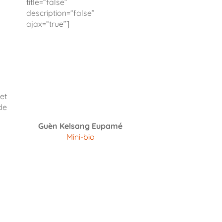
title=“false”
description=“false”
ajax=“true”]
et
de
Guèn Kelsang Eupamé
Mini-bio