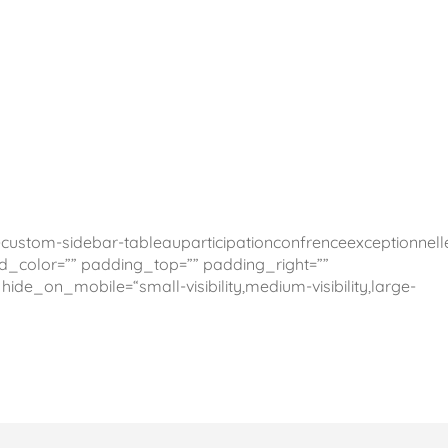
ustom-sidebar-tableauparticipationconfrenceexceptionnell
und_color=”” padding_top=”” padding_right=””
ide_on_mobile=“small-visibility,medium-visibility,large-