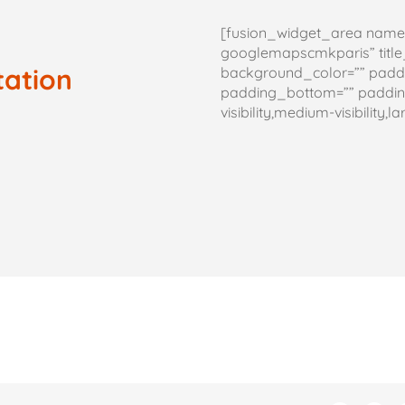
[fusion_widget_area name
googlemapscmkparis” title_s
tation
background_color=”” paddi
padding_bottom=”” padding
visibility,medium-visibility,la