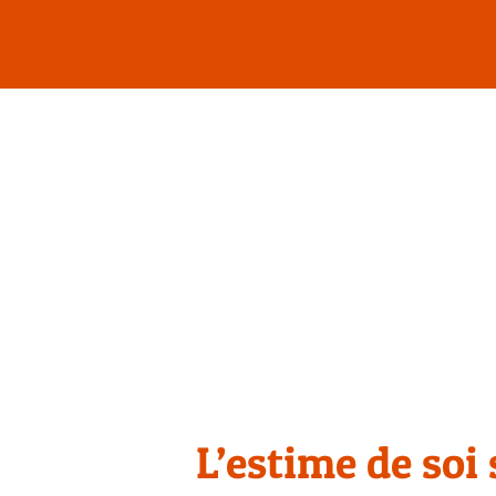
Passer
au
contenu
L’estime de soi s
L’estime de soi