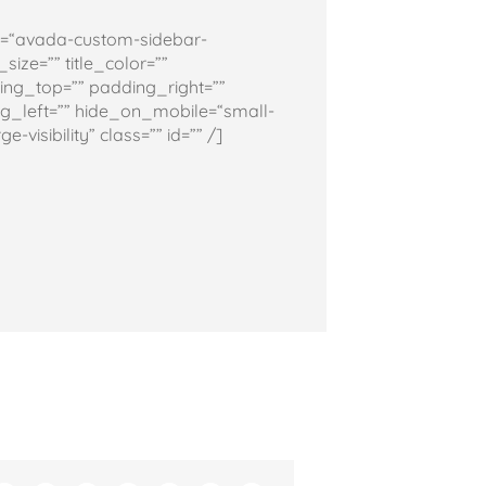
=“avada-custom-sidebar-
ize=”” title_color=””
ng_top=”” padding_right=””
_left=”” hide_on_mobile=“small-
rge-visibility” class=”” id=”” /]