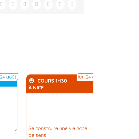
 24 août
lun 24 août
COURS 1H30
JOURN
À NICE
Semaine e
Se construire une vie riche
de sens