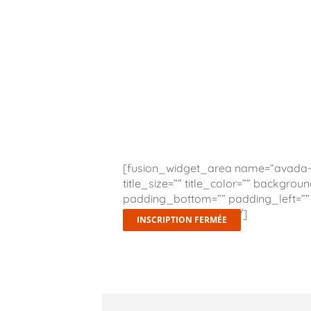
[fusion_widget_area name=“avada-c
title_size=”” title_color=”” backgro
padding_bottom=”” padding_left=”” h
visibility” class=”” id=”” /]
INSCRIPTION FERMÉE