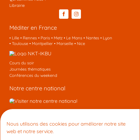
Librairie
Méditer en France
•
Lille
•
Rennes
•
Paris
•
Metz
•
Le Mans
•
Nantes
•
Lyon
•
Toulouse
•
Montpellier
•
Marseille
•
Nice
Cours du soir
Journées thématiques
Conférences du weekend
Notre centre national
Nous contacter
Nous utilisons des cookies pour améliorer notre site
Centre de méditation Tchakrasambara
web et notre service.
58 Bd Général Louis Delfino, 06300 Nice