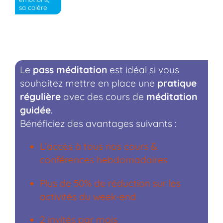
sa colère
Le
pass méditation
est idéal si vous
souhaitez mettre en place une
pratique
régulière
avec des cours de
méditation
guidée
.
Bénéficiez des avantages suivants :
L’accès à tous nos cours &
conférences hebdomadaires
Plus de 50% de réduction sur les
activités du week-end
2 invités par mois