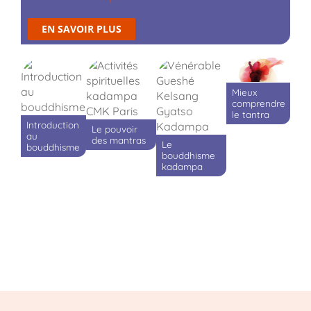
EN SAVOIR PLUS
Mieux
comprendre
le tantra
Introduction
Le pouvoir
au
des mantras
Le
bouddhisme
bouddhisme
kadampa