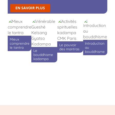
EN SAVOIR PLUS
Mieux
comprendre
Introduction
Le pouvoir
le tantra
au
des mantras
Le
bouddhisme
bouddhisme
kadampa