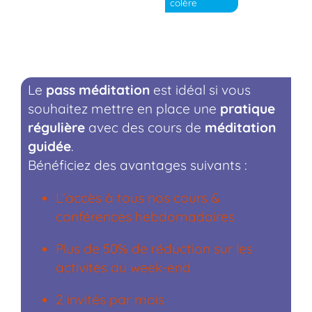
colère
Le
pass méditation
est idéal si vous
souhaitez mettre en place une
pratique
régulière
avec des cours de
méditation
guidée
.
Bénéficiez des avantages suivants :
L’accès à tous nos cours &
conférences hebdomadaires
Plus de 50% de réduction sur les
activités du week-end
2 invités par mois