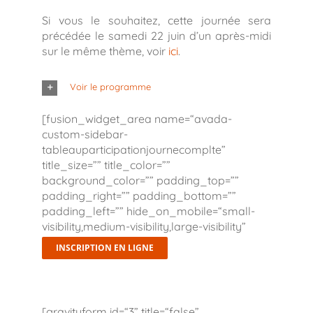
Si vous le souhaitez, cette journée sera
précédée le samedi 22 juin d’un après-midi
sur le même thème, voir
ici
.
Voir le programme
[fusion_widget_area name=“avada-
custom-sidebar-
tableauparticipationjournecomplte”
title_size=”” title_color=””
background_color=”” padding_top=””
padding_right=”” padding_bottom=””
padding_left=”” hide_on_mobile=“small-
visibility,medium-visibility,large-visibility”
class=”” id=”” /]
INSCRIPTION EN LIGNE
[gravityform id=“3” title=“false”