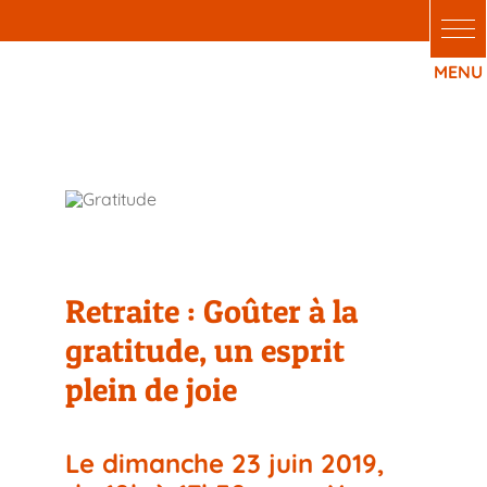
Passer
au
contenu
Retraite : Goûter à la
gratitude, un esprit plein
de joie
Retraite : Goûter à la
gratitude, un esprit
plein de joie
Le dimanche 23 juin 2019,