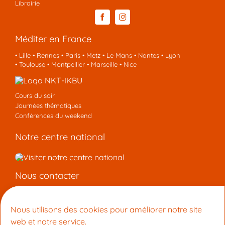
Librairie
Méditer en France
•
Lille
•
Rennes
•
Paris
•
Metz
•
Le Mans
•
Nantes
•
Lyon
•
Toulouse
•
Montpellier
•
Marseille
•
Nice
Cours du soir
Journées thématiques
Conférences du weekend
Notre centre national
Nous contacter
Centre de méditation Tchakrasambara
58 Bd Général Louis Delfino, 06300 Nice
Nous utilisons des cookies pour améliorer notre site
+33 4 22 16 07 12
web et notre service.